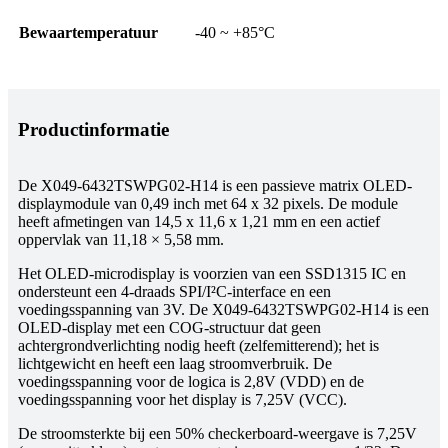
Bewaartemperatuur
-40 ~ +85°C
Productinformatie
De X049-6432TSWPG02-H14 is een passieve matrix OLED-
displaymodule van 0,49 inch met 64 x 32 pixels. De module
heeft afmetingen van 14,5 x 11,6 x 1,21 mm en een actief
oppervlak van 11,18 × 5,58 mm.
Het OLED-microdisplay is voorzien van een SSD1315 IC en
ondersteunt een 4-draads SPI/I²C-interface en een
voedingsspanning van 3V. De X049-6432TSWPG02-H14 is een
OLED-display met een COG-structuur dat geen
achtergrondverlichting nodig heeft (zelfemitterend); het is
lichtgewicht en heeft een laag stroomverbruik. De
voedingsspanning voor de logica is 2,8V (VDD) en de
voedingsspanning voor het display is 7,25V (VCC).
De stroomsterkte bij een 50% checkerboard-weergave is 7,25V