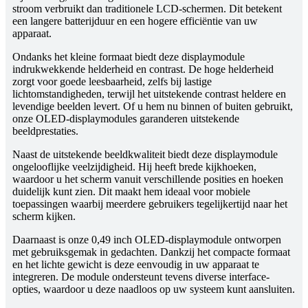
stroom verbruikt dan traditionele LCD-schermen. Dit betekent
een langere batterijduur en een hogere efficiëntie van uw
apparaat.
Ondanks het kleine formaat biedt deze displaymodule
indrukwekkende helderheid en contrast. De hoge helderheid
zorgt voor goede leesbaarheid, zelfs bij lastige
lichtomstandigheden, terwijl het uitstekende contrast heldere en
levendige beelden levert. Of u hem nu binnen of buiten gebruikt,
onze OLED-displaymodules garanderen uitstekende
beeldprestaties.
Naast de uitstekende beeldkwaliteit biedt deze displaymodule
ongelooflijke veelzijdigheid. Hij heeft brede kijkhoeken,
waardoor u het scherm vanuit verschillende posities en hoeken
duidelijk kunt zien. Dit maakt hem ideaal voor mobiele
toepassingen waarbij meerdere gebruikers tegelijkertijd naar het
scherm kijken.
Daarnaast is onze 0,49 inch OLED-displaymodule ontworpen
met gebruiksgemak in gedachten. Dankzij het compacte formaat
en het lichte gewicht is deze eenvoudig in uw apparaat te
integreren. De module ondersteunt tevens diverse interface-
opties, waardoor u deze naadloos op uw systeem kunt aansluiten.