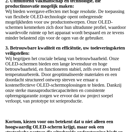
2. Uitmuntend vakmanschap en technologie, die
productinnovatie mogelijk maken:
Wij bieden weergave-effecten met hoge resolutie. De toepassing
van flexibele OLED-technologie opent onbegrensde
mogelijkheden voor uw productontwerpen. Onze OLED-
schermen kenmerken zich door hun ultradunne profiel, waardoor
waardevolle ruimte op het apparaat wordt bespaard en ze tevens
minder belastend zijn voor de ogen van de gebruiker.
3. Betrouwbare kwaliteit en efficiëntie, uw toeleveringsketen
veiligstellen:
Wij begrijpen het cruciale belang van betrouwbaarheid. Onze
OLED-schermen bieden een lange levensduur en hoge
betrouwbaarheid, en functioneren stabiel, zelfs over een breed
temperatuurbereik. Door geoptimaliseerde materialen en een
doordacht structureel ontwerp streven we ernaar u
kosteneffectieve OLED-schermoplossingen te bieden. Dankzij
onze sterke massaproductiecapaciteiten en consistente
opbrengstgarantie zorgen we ervoor dat uw project soepel
verloopt, van prototype tot serieproductie.
Kortom, kiezen voor ons betekent dat u niet alleen een
hoogwaardig OLED-scherm krijgt, maar ook een