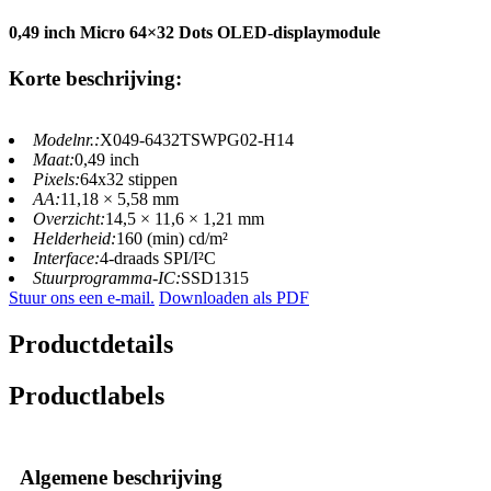
0,49 inch Micro 64×32 Dots OLED-displaymodule
Korte beschrijving:
Modelnr.:
X049-6432TSWPG02-H14
Maat:
0,49 inch
Pixels:
64x32 stippen
AA:
11,18 × 5,58 mm
Overzicht:
14,5 × 11,6 × 1,21 mm
Helderheid:
160 (min) cd/m²
Interface:
4-draads SPI/I²C
Stuurprogramma-IC:
SSD1315
Stuur ons een e-mail.
Downloaden als PDF
Productdetails
Productlabels
Algemene beschrijving