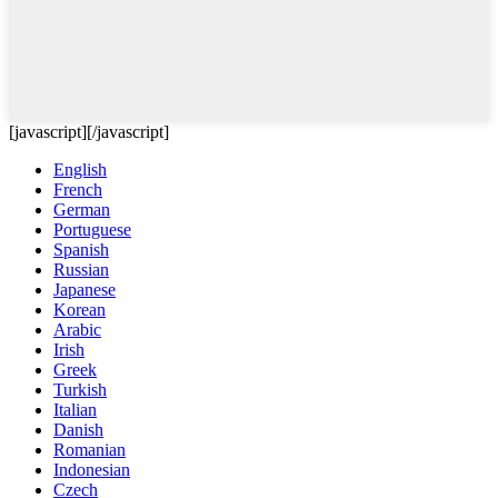
[javascript]
[/javascript]
English
French
German
Portuguese
Spanish
Russian
Japanese
Korean
Arabic
Irish
Greek
Turkish
Italian
Danish
Romanian
Indonesian
Czech