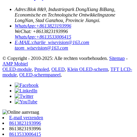
Adres:
Blok 8&9, Industriepark DongXiang BiBang,
Economische en Technologische Ontwikkelingszone
LongNan, Stad Ganzhou, Provincie Jiangxi.
WhatsApp:
+8613823193996
WeChat:
+8613823193996
WhatsApp:
+8613533006415
E-MAIL:
charlie_wisevision@163.com
taom_wisevision@163.com
© Copyright - 2010-2025: Alle rechten voorbehouden.
Sitemap
-
AMP Mobiel
OLED-module
,
Pmoled
,
OLED
,
Klein OLED-scherm
,
TFT LCD-
module
,
OLED-schermpaneel
,
E-mail verzenden
8613823193996
8613823193996
8613533006415