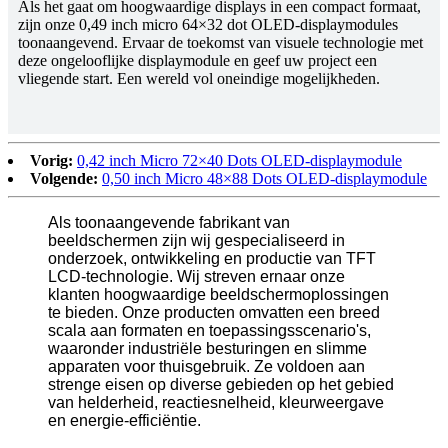
Als het gaat om hoogwaardige displays in een compact formaat,
zijn onze 0,49 inch micro 64×32 dot OLED-displaymodules
toonaangevend. Ervaar de toekomst van visuele technologie met
deze ongelooflijke displaymodule en geef uw project een
vliegende start. Een wereld vol oneindige mogelijkheden.
Vorig:
0,42 inch Micro 72×40 Dots OLED-displaymodule
Volgende:
0,50 inch Micro 48×88 Dots OLED-displaymodule
Als toonaangevende fabrikant van
beeldschermen zijn wij gespecialiseerd in
onderzoek, ontwikkeling en productie van TFT
LCD-technologie. Wij streven ernaar onze
klanten hoogwaardige beeldschermoplossingen
te bieden. Onze producten omvatten een breed
scala aan formaten en toepassingsscenario's,
waaronder industriële besturingen en slimme
apparaten voor thuisgebruik. Ze voldoen aan
strenge eisen op diverse gebieden op het gebied
van helderheid, reactiesnelheid, kleurweergave
en energie-efficiëntie.