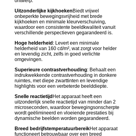
ontwerp.
Uitzonderlijke kijkhoeken
Biedt vrijwel
onbeperkte bewegingsvrijheid met brede
kijkhoeken en minimale kleurverschuiving,
waardoor een consistente beeldkwaliteit vanuit
verschillende perspectieven gegarandeerd is.
Hoge helderheid
: Levert een minimale
helderheid van 160 cd/m², wat zorgt voor helder
en levendig zicht, zelfs in goed verlichte
omgevingen.
Superieure contrastverhouding
: Behaalt een
indrukwekkende contrastverhouding in donkere
ruimtes, met diepe zwarttinten en levendige
highlights voor een verbeterde beelddiepte.
Snelle reactietijd
Het apparaat heeft een
uitzonderlijk snelle reactietijd van minder dan 2
microseconden, waardoor bewegingsonscherpte
wordt geëlimineerd en vloeiende prestaties bij
dynamische beelden worden gegarandeerd.
Breed bedrijfstemperatuurbereik
Het apparaat
functioneert betrouwbaar over een breed